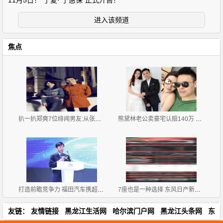
11月5日！“宁夏· 宁惠保”正式开售！
进入该频道
焦点
扒一扒郑爽7位绯闻男友:从张翰胡彦斌再到杨洋井柏然
熊黛林老公卖豪宅认赔140万 疑急于与前妻划清界限
打造前瞻竞争力 福田汽车携超级卡车军团闪耀上海
7座也是一种选择 东风日产新款奇骏购车手册
友链：
友情链接
黑龙江生活网
哈尔滨门户网
黑龙江头条网
东