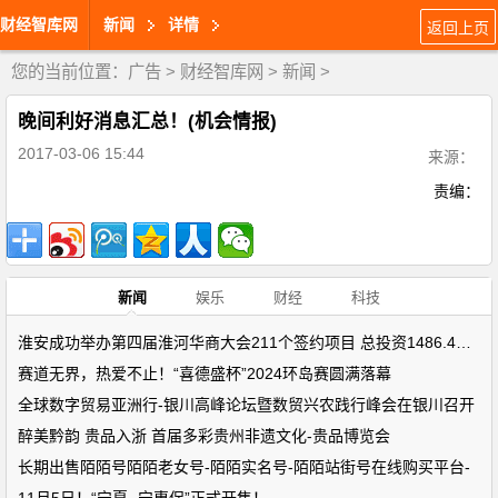
财经智库网
新闻
详情
返回上页
您的当前位置：
广告
>
财经智库网
>
新闻
>
晚间利好消息汇总！(机会情报)
2017-03-06 15:44
来源：
责编：
新闻
娱乐
财经
科技
淮安成功举办第四届淮河华商大会211个签约项目 总投资1486.4亿元
赛道无界，热爱不止！“喜德盛杯”2024环岛赛圆满落幕
全球数字贸易亚洲行-银川高峰论坛暨数贸兴农践行峰会在银川召开
醉美黔韵 贵品入浙 首届多彩贵州非遗文化-贵品博览会
长期出售陌陌号陌陌老女号-陌陌实名号-陌陌站街号在线购买平台-