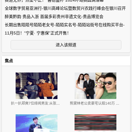
赛道无界，热爱不止！“喜德盛杯”2024环岛赛圆满落幕
全球数字贸易亚洲行-银川高峰论坛暨数贸兴农践行峰会在银川召开
醉美黔韵 贵品入浙 首届多彩贵州非遗文化-贵品博览会
长期出售陌陌号陌陌老女号-陌陌实名号-陌陌站街号在线购买平台-
11月5日！“宁夏· 宁惠保”正式开售！
进入该频道
焦点
扒一扒郑爽7位绯闻男友:从张翰胡彦斌再到杨洋井柏然
熊黛林老公卖豪宅认赔140万 疑急于与前妻划清界限