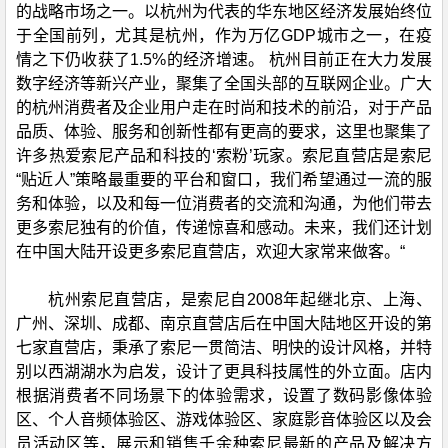
的战略市场之一。以杭州为代表的华东地区经济发展始终位
于全国前列，尤其是杭州，作为万亿GDP城市之一，在疫
情之下仍收获了1.5%的经济增速。 杭州目前正在大力发展
数字经济等新兴产业，聚集了全国头部的互联网企业。广大
的杭州消费者及企业用户走在时尚和技术的前沿，对于产品
品质、体验、服务和创新性都有更高的要求，这里也聚集了
许多热爱索尼产品和科技的‘索粉’玩家。索尼直营店是索尼
“贴近人”策略最重要的平台和窗口，我们希望通过一流的服
务和体验，以及和每一位消费者的交流和沟通，为他们带去
更多索尼独有的价值，传递惊喜和感动。未来，我们还计划
在中国大陆开设更多索尼直营店，欢迎大家常来做客。“
杭州索尼直营店，是索尼自2008年起继北京、上海、
广州、深圳、成都、南京直营店后在中国大陆地区开设的第
七家直营店，秉承了索尼一贯简洁、明快的设计风格，并特
别以西湖湖水为启发，设计了更具科技属性的外立面。店内
根据消费者不同场景下的体验需求，设置了数码影像体验
区、个人音频体验区、游戏体验区、家庭影音体验区以及会
员活动区等，展示和销售千余种索尼最新的产品及解决方