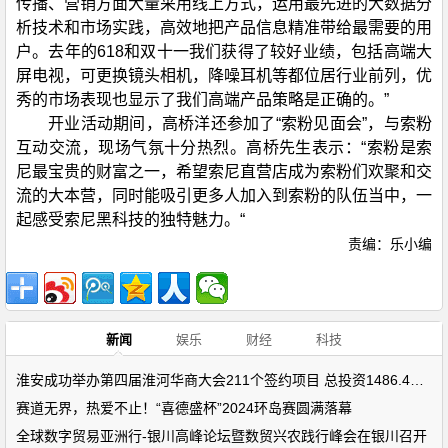
传播、营销方面大量采用线上方式，运用最先进的大数据分
析技术和市场实践，高效地把产品信息精准带给最需要的用
户。去年的618和双十一我们获得了较好业绩，包括高端大
屏电视，可更换镜头相机，降噪耳机等都位居行业前列，优
秀的市场表现也显示了我们高端产品策略是正确的。”
开业活动期间，高桥洋还参加了“索粉见面会”，与索粉
互动交流，现场气氛十分热烈。高桥先生表示：“索粉是索
尼最宝贵的财富之一，希望索尼直营店成为索粉们欢聚和交
流的大本营，同时能吸引更多人加入到索粉的队伍当中，一
起感受索尼黑科技的独特魅力。“
责编：乐小编
新闻
娱乐
财经
科技
淮安成功举办第四届淮河华商大会211个签约项目 总投资1486.4亿元
赛道无界，热爱不止！“喜德盛杯”2024环岛赛圆满落幕
全球数字贸易亚洲行-银川高峰论坛暨数贸兴农践行峰会在银川召开