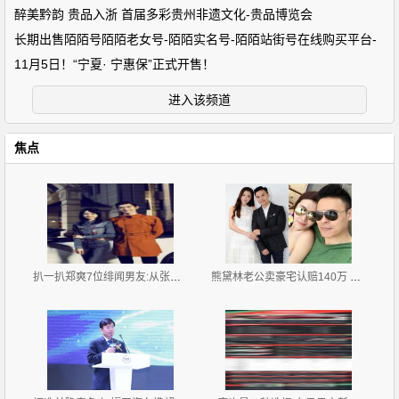
醉美黔韵 贵品入浙 首届多彩贵州非遗文化-贵品博览会
长期出售陌陌号陌陌老女号-陌陌实名号-陌陌站街号在线购买平台-
11月5日！“宁夏· 宁惠保”正式开售！
进入该频道
焦点
扒一扒郑爽7位绯闻男友:从张翰胡彦斌再到杨洋井柏然
熊黛林老公卖豪宅认赔140万 疑急于与前妻划清界限