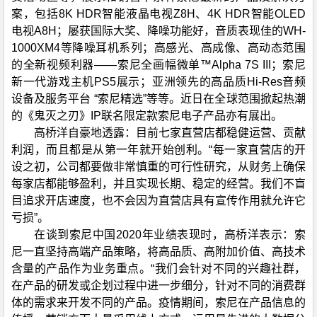
案，包括8K HDR智能液晶电视Z8H、4K HDR智能OLED
电视A8H；屡获国际大奖、降噪功能好，音质表现佳的WH-
1000XM4等降噪耳机系列；高感光、高成像、高动态范围
的全新视频利器——索尼全画幅微单™Alpha 7S III；索尼
新一代游戏主机PS5展示；亚洲领先的高品质Hi-Res音频
设备及服务平台 “索尼精选”等等。近日在全球范围掀起热潮
的《鬼灭之刃》IP联名限定款索尼电子产品亦有展出。
高桥洋自豪地透露：目前七家直营店都稳健运营、贡献
利润，而且都是从第一年就开始创利。“每一家直营店的开
设之初，公司都要做非常慎重的可行性研究，从财务上确保
每家店都能够盈利，并且实现长期、稳定的经营。我们不盲
目追求开店速度，也不会因为直营店具有宣传作用就允许它
亏损”。
在谈到索尼中国2020年业绩表现时，高桥洋表示：索
尼一直坚持高端产品策略，将高品质、高附加价值、高技术
含量的产品作为业务重点。“我们会针对不同的兴趣社群，
在产品的研发或企划过程中进一步细分，针对不同的消费群
体的需求来开发不同的产品。疫情期间，索尼在产品信息的