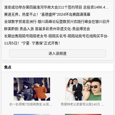
淮安成功举办第四届淮河华商大会211个签约项目 总投资1486.4亿元
赛道无界，热爱不止！“喜德盛杯”2024环岛赛圆满落幕
全球数字贸易亚洲行-银川高峰论坛暨数贸兴农践行峰会在银川召开
醉美黔韵 贵品入浙 首届多彩贵州非遗文化-贵品博览会
长期出售陌陌号陌陌老女号-陌陌实名号-陌陌站街号在线购买平台-
11月5日！“宁夏· 宁惠保”正式开售！
进入该频道
焦点
扒一扒郑爽7位绯闻男友:从张翰胡彦斌再到杨洋井柏然
熊黛林老公卖豪宅认赔140万 疑急于与前妻划清界限