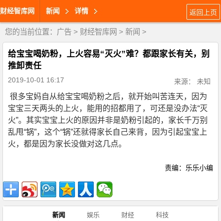
财经智库网
新闻
详情
返回上页
您的当前位置：
广告
>
财经智库网
>
新闻
>
给宝宝喝奶粉，上火容易“灭火”难？都跟家长有关，别
推卸责任
2019-10-01 16:17
来源： 未知
很多宝妈自从给宝宝喝奶粉之后，就开始叫苦连天，因为
宝宝三天两头的上火，能用的招都用了，可还是没办法“灭
火”。其实宝宝上火的原因并非是奶粉引起的，家长千万别
乱甩“锅”，这个“锅”还就得家长自己来背，因为引起宝宝上
火，都是因为家长没做对这几点。
责编：乐乐小编
新闻
娱乐
财经
科技